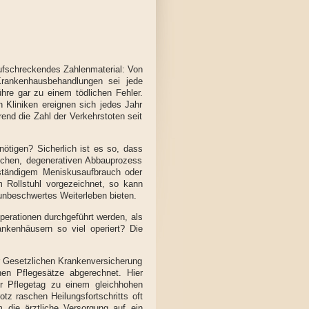
ufschreckendes Zahlenmaterial: Von
Krankenhausbehandlungen sei jede
ühre gar zu einem tödlichen Fehler.
en Kliniken ereignen sich jedes Jahr
end die Zahl der Verkehrstoten seit
ötigen? Sicherlich ist es so, dass
lichen, degenerativen Abbauprozess
ständigem Meniskusaufbrauch oder
m Rollstuhl vorgezeichnet, so kann
v unbeschwertes Weiterleben bieten.
erationen durchgeführt werden, als
nkenhäusern so viel operiert? Die
r Gesetzlichen Krankenversicherung
hen Pflegesätze abgerechnet. Hier
r Pflegetag zu einem gleichhohen
tz raschen Heilungsfortschritts oft
die ärztliche Versorgung auf ein