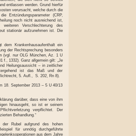
and entlassen werden. Grund hierfür
rkosten verursacht, welche durch die
 die Entzündungsparameter (CRP,
eilung noch nicht ausreichend ist,
 weiteren Verschlechterung des
eut stationär aufzunehmen ist. Die
egt dem Krankenhausaufenthalt ein
assung der Rechtsprechung besonders
en (vgl. nur OLG München, Az. 1 U
., 1332). Ganz allgemein gilt: „Je
und Heilungsaussicht – in zeitlicher
eitergehend ist das Maß und der
lichtrecht, 5. Aufl., S. 202, Rn 8).
vom 18. September 2013 – 5 U 40/13
klärung darüber, dass eine von ihm
gen hinausgeht, so ist er seinem
ichtverletzung verpflichtet. Der
zierten Behandlung.“
il der Rubel aufgrund des hohen
ispiel für unnötig durchgeführte
egelenksoperationen aus dem Jahre