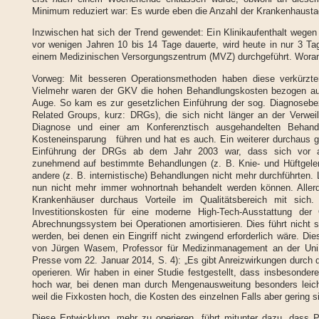
Minimum reduziert war: Es wurde eben die Anzahl der Krankenhausta
Inzwischen hat sich der Trend gewendet: Ein Klinikaufenthalt wegen
vor wenigen Jahren 10 bis 14 Tage dauerte, wird heute in nur 3 Tag
einem Medizinischen Versorgungszentrum (MVZ) durchgeführt. Woran
Vorweg: Mit besseren Operationsmethoden haben diese verkürzten
Vielmehr waren der GKV die hohen Behandlungskosten bezogen auf
Auge. So kam es zur gesetzlichen Einführung der sog. Diagnosebe
Related Groups, kurz: DRGs), die sich nicht länger an der Verwei
Diagnose und einer am Konferenztisch ausgehandelten Behandlu
Kosteneinsparung führen und hat es auch. Ein weiterer durchaus ge
Einführung der DRGs ab dem Jahr 2003 war, dass sich vor al
zunehmend auf bestimmte Behandlungen (z. B. Knie- und Hüftgelenk
andere (z. B. internistische) Behandlungen nicht mehr durchführten. 
nun nicht mehr immer wohnortnah behandelt werden können. Allerdi
Krankenhäuser durchaus Vorteile im Qualitätsbereich mit sic
Investitionskosten für eine moderne High-Tech-Ausstattung d
Abrechnungssystem bei Operationen amortisieren. Dies führt nicht s
werden, bei denen ein Eingriff nicht zwingend erforderlich wäre. Di
von Jürgen Wasem, Professor für Medizinmanagement an der Uni
Presse vom 22. Januar 2014, S. 4): „Es gibt Anreizwirkungen durch
operieren. Wir haben in einer Studie festgestellt, dass insbesonde
hoch war, bei denen man durch Mengenausweitung besonders leich
weil die Fixkosten hoch, die Kosten des einzelnen Falls aber gering si
Diese Entwicklung, mehr zu operieren, führt mitunter dazu, dass Pa