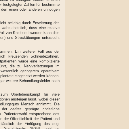
 festgelegter Zahlen für bestimmte
s den einen oder anderen unnötigen
icht beliebig durch Erweiterung des
ahrscheinlich, dass eine relative
 Fall von Kniebeschwerden kann dies
sten) und Streckübungen untersucht
nommen. Ein weiterer Fall aus der
sich kreuzenden Schneidezähnen.
tpatienten wurde eine komplizierte
ührt, die zu Nervverletzungen im
wesentlich geringerem operativem
mplantate eingesetzt werden können.
gar weitere Behandlungsfehler nach
zum Überlebenskampf für viele
ionen ansteigen lässt, wobei dieser
andlungsguts Mensch annimmt. Die
on der
caritas
geprägte christliche
 Patientenwohl entsprechend des
der Öffentlichkeit der Patient und
nlässlich der Einfügung des sog.
hen Gesetzbuchs (BGB), geht es