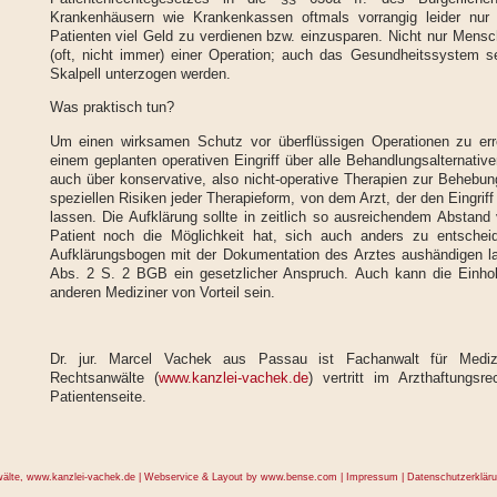
Krankenhäusern wie Krankenkassen oftmals vorrangig leider nur
Patienten viel Geld zu verdienen bzw. einzusparen. Nicht nur Mensc
(oft, nicht immer) einer Operation; auch das Gesundheitssystem s
Skalpell unterzogen werden.
Was praktisch tun?
Um einen wirksamen Schutz vor überflüssigen Operationen zu errei
einem geplanten operativen Eingriff über alle Behandlungsalternative
auch über konservative, also nicht-operative Therapien zur Behebun
speziellen Risiken jeder Therapieform, von dem Arzt, der den Eingriff
lassen. Die Aufklärung sollte in zeitlich so ausreichendem Abstand 
Patient noch die Möglichkeit hat, sich auch anders zu entschei
Aufklärungsbogen mit der Dokumentation des Arztes aushändigen la
Abs. 2 S. 2 BGB ein gesetzlicher Anspruch. Auch kann die Einho
anderen Mediziner von Vorteil sein.
Dr. jur. Marcel Vachek aus Passau ist Fachanwalt für Mediz
Rechtsanwälte (
www.kanzlei-vachek.de
) vertritt im Arzthaftungsr
Patientenseite.
wälte,
www.kanzlei-vachek.de
| Webservice & Layout by
www.bense.com
|
Impressum
|
Datenschutzerklär