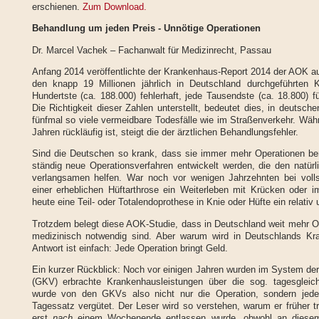
erschienen.
Zum Download.
Behandlung um jeden Preis - Unnötige Operationen
Dr. Marcel Vachek – Fachanwalt für Medizinrecht, Passau
Anfang 2014 veröffentlichte der Krankenhaus-Report 2014 der AOK a
den knapp 19 Millionen jährlich in Deutschland durchgeführten 
Hundertste (ca. 188.000) fehlerhaft, jede Tausendste (ca. 18.800) f
Die Richtigkeit dieser Zahlen unterstellt, bedeutet dies, in deutsch
fünfmal so viele vermeidbare Todesfälle wie im Straßenverkehr. Währ
Jahren rückläufig ist, steigt die der ärztlichen Behandlungsfehler.
Sind die Deutschen so krank, dass sie immer mehr Operationen ben
ständig neue Operationsverfahren entwickelt werden, die den natür
verlangsamen helfen. War noch vor wenigen Jahrzehnten bei voll
einer erheblichen Hüftarthrose ein Weiterleben mit Krücken oder i
heute eine Teil- oder Totalendoprothese in Knie oder Hüfte ein relati
Trotzdem belegt diese AOK-Studie, dass in Deutschland weit mehr Op
medizinisch notwendig sind. Aber warum wird in Deutschlands Kra
Antwort ist einfach: Jede Operation bringt Geld.
Ein kurzer Rückblick: Noch vor einigen Jahren wurden im System de
(GKV) erbrachte Krankenhausleistungen über die sog. tagesgleic
wurde von den GKVs also nicht nur die Operation, sondern jede
Tagessatz vergütet. Der Leser wird so verstehen, warum er früher tro
erst
nach
einem Wochenende entlassen wurde, obwohl an diesem 