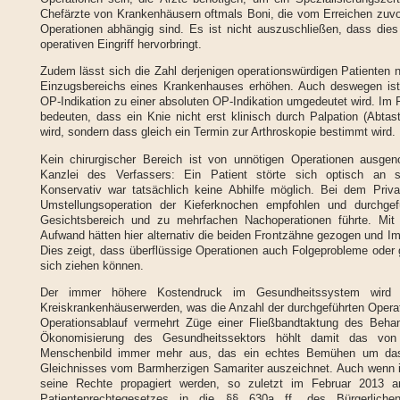
Chefärzte von Krankenhäusern oftmals Boni, die vom Erreichen zuvor
Operationen abhängig sind. Es ist nicht auszuschließen, dass die
operativen Eingriff hervorbringt.
Zudem lässt sich die Zahl derjenigen operationswürdigen Patienten n
Einzugsbereichs eines Krankenhauses erhöhen. Auch deswegen ist w
OP-Indikation zu einer absoluten OP-Indikation umgedeutet wird. Im
bedeuten, dass ein Knie nicht erst klinisch durch Palpation (Abta
wird, sondern dass gleich ein Termin zur Arthroskopie bestimmt wird.
Kein chirurgischer Bereich ist von unnötigen Operationen ausge
Kanzlei des Verfassers: Ein Patient störte sich optisch an 
Konservativ war tatsächlich keine Abhilfe möglich. Bei dem Priva
Umstellungsoperation der Kieferknochen empfohlen und durchgef
Gesichtsbereich und zu mehrfachen Nachoperationen führte. Mit 
Aufwand hätten hier alternativ die beiden Frontzähne gezogen und I
Dies zeigt, dass überflüssige Operationen auch Folgeprobleme oder 
sich ziehen können.
Der immer höhere Kostendruck im Gesundheitssystem wird 
Kreiskrankenhäuserwerden, was die Anzahl der durchgeführten Operat
Operationsablauf vermehrt Züge einer Fließbandtaktung des Beh
Ökonomisierung des Gesundheitssektors höhlt damit das v
Menschenbild immer mehr aus, das ein echtes Bemühen um das
Gleichnisses vom Barmherzigen Samariter auszeichnet. Auch wenn in 
seine Rechte propagiert werden, so zuletzt im Februar 2013 a
Patientenrechtegesetzes in die §§ 630a ff. des Bürgerlic