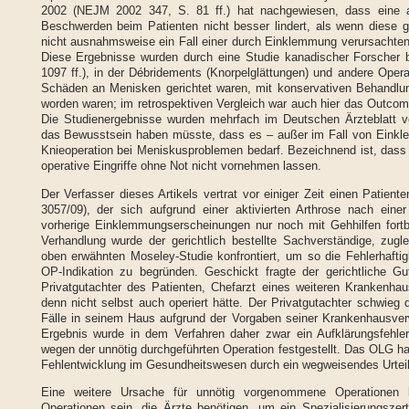
2002 (NEJM 2002 347, S. 81 ff.) hat nachgewiesen, dass eine ar
Beschwerden beim Patienten nicht besser lindert, als wenn diese 
nicht ausnahmsweise ein Fall einer durch Einklemmung verursachte
Diese Ergebnisse wurden durch eine Studie kanadischer Forscher b
1097 ff.), in der Débridements (Knorpelglättungen) und andere Opera
Schäden an Menisken gerichtet waren, mit konservativen Behandlu
worden waren; im retrospektiven Vergleich war auch hier das Outcom
Die Studienergebnisse wurden mehrfach im Deutschen Ärzteblatt ver
das Bewusstsein haben müsste, dass es – außer im Fall von Einkl
Knieoperation bei Meniskusproblemen bedarf. Bezeichnend ist, dass v
operative Eingriffe ohne Not nicht vornehmen lassen.
Der Verfasser dieses Artikels vertrat vor einiger Zeit einen Pati
3057/09), der sich aufgrund einer aktivierten Arthrose nach einer
vorherige Einklemmungserscheinungen nur noch mit Gehhilfen fort
Verhandlung wurde der gerichtlich bestellte Sachverständige, zugle
oben erwähnten Moseley-Studie konfrontiert, um so die Fehlerhaftig
OP-Indikation zu begründen. Geschickt fragte der gerichtliche G
Privatgutachter des Patienten, Chefarzt eines weiteren Krankenhaus
denn nicht selbst auch operiert hätte. Der Privatgutachter schwieg da
Fälle in seinem Haus aufgrund der Vorgaben seiner Krankenhausverwa
Ergebnis wurde in dem Verfahren daher zwar ein Aufklärungsfehler
wegen der unnötig durchgeführten Operation festgestellt. Das OLG hat
Fehlentwicklung im Gesundheitswesen durch ein wegweisendes Urteil 
Eine weitere Ursache für unnötig vorgenommene Operationen 
Operationen sein, die Ärzte benötigen, um ein Spezialisierungszert