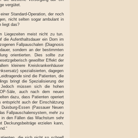
ge vergütet.
 einer Standard-Operation, der noch
en, nicht selten sogar ambulant in
 liegt das?
 Liegezeiten meist nicht zu tun.
 die Aufenthaltsdauer ein Dorn im
zogenen Fallpauschalen (Diagnosis
ldauer, sondern an der bestimmten
ng orientierten. Dies sollte zur
setzgeberisch gewollter Effekt der
lem kleinere Kreiskrankenhäuser
sersatz) spezialisierten, dagegen
Leidtragende sind die Patienten, die
ngs bringt die Spezialisierung der
h. Jedoch müssen sich die hohen
er OP-Säle, auch nach dem neuen
elten dazu, dass Patienten operiert
es entspricht auch der Einschätzung
 Duisburg-Essen (Passauer Neuen
 das Fallpauschalensystem, mehr zu
re in den Fällen das Wachstum sehr
t Deckungsbeiträge erzielen kann,
nd.“
tienten, die sich nicht so schnell