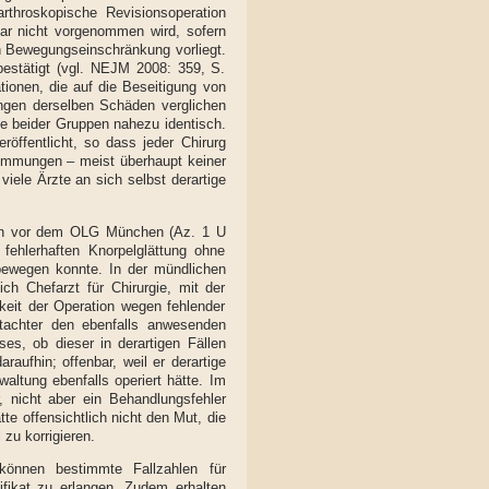
throskopische Revisionsoperation
gar nicht vorgenommen wird, sofern
n Bewegungseinschränkung vorliegt.
estätigt (vgl. NEJM 2008: 359, S.
tionen, die auf die Beseitigung von
ngen derselben Schäden verglichen
e beider Gruppen nahezu identisch.
öffentlicht, so dass jeder Chirurg
emmungen – meist überhaupt keiner
iele Ärzte an sich selbst derartige
enten vor dem OLG München (Az. 1 U
 fehlerhaften Knorpelglättung ohne
bewegen konnte. In der mündlichen
ich Chefarzt für Chirurgie, mit der
keit der Operation wegen fehlender
utachter den ebenfalls anwesenden
es, ob dieser in derartigen Fällen
raufhin; offenbar, weil er derartige
ltung ebenfalls operiert hätte. Im
, nicht aber ein Behandlungsfehler
te offensichtlich nicht den Mut, die
zu korrigieren.
können bestimmte Fallzahlen für
ifikat zu erlangen. Zudem erhalten