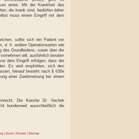
 um eines: Mit der Krankheit des
hen, die krank sind, bedürfen daher
elbst muss einem Eingriff mit dem
chen, sollte sich ein Patient vor
n, d. h. andere Operationsarten wie
g des Grundleidens, sowie über die
 vornehmen will, ausführlich beraten
vor dem Eingriff erfolgen, dass der
den. Es wird empfohlen, sich den
ssen; hierauf besteht nach § 630e
lung einer Zweitmeinung bei einem
inrecht. Die Kanzlei Dr. Vachek
echt bundesweit ausschließlich die
ung
|
Suche
|
Kontakt
|
Sitemap