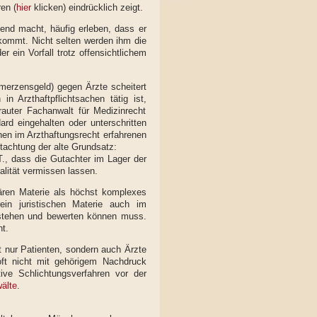
en (
hier
klicken) eindrücklich zeigt.
tend macht, häufig erleben, dass er
kommt. Nicht selten werden ihm die
r ein Vorfall trotz offensichtlichem
erzensgeld) gegen Ärzte scheitert
in Arzthaftpflichtsachen tätig ist,
rauter Fachanwalt für Medizinrecht
ard eingehalten oder unterschritten
nen im Arzthaftungsrecht erfahrenen
utachtung der alte Grundsatz:
T., dass die Gutachter im Lager der
alität vermissen lassen.
inären Materie als höchst komplexes
ein juristischen Materie auch im
rstehen und bewerten können muss.
t.
t nur Patienten, sondern auch Ärzte
oft nicht mit gehörigem Nachdruck
ive Schlichtungsverfahren vor der
älte
.