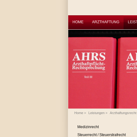
HOME
ARZTHAFTUNG
LEI
Home
>
Leistungen
>
Arzthaftungsrecht
Medizinrecht
Steuerrecht / Steuerstrafrecht