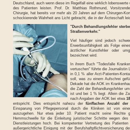
Deutschland, auch wenn diese im Regelfall eine wirklich lobenswerte 
des Patienten leisten. Prof. Dr. Matthias Rothmund, Vorsitzend
Chirurgie, hat bereits vor mehr als 20 Jahren auf dem Chirurgen-Ko
schockierende Wahrheit ans Licht gebracht, die in der Ärzteschaft lei
"Durch Behandlungsfehler sterbe
Straßenverkehr."
Viel häufiger sind jedoch schwe
Erwerbsunfähigkeit als Folge eine
ärztlicher Kunstfehler oder umg
bezeichnet wird.
In ihrem Buch "Todesfalle Krank
vertuschen" führte die Journalistin
in 0,1 % aller Arzt-Patienten-Kont
soll, was zu einem Aufschrei gefüh
Dekade hat die AOK im Krankenhau
die Zahl der Behandlungsfehler um
ist und bei 1 % liegt. Allein die Z
nach Angaben der AOK bei etwa
1
entspricht. Dies entspricht nahezu der
fünffachen Anzahl der 
Einsparung von Pflegepersonal durch die Kliniken ist von ein
auszugehen. Nur etwa jeder 10. Patient macht seine Rechte ge
Hemmschwelle für die Einleitung juristischer Schritte wegen des 
Dienstleistungen hoch. Bei kompetenter Vertretung des Patienten 
außergerichtliche Einigung mit der Berufshaftpflichtversicherung