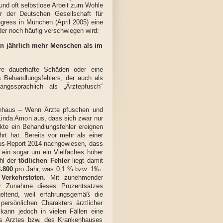
und oft selbstlose Arbeit zum Wohle
er der Deutschen Gesellschaft für
ngress in München (April 2005) eine
der noch häufig verschwiegen wird:
n jährlich mehr Menschen als im
re dauerhafte Schäden oder eine
s Behandlungsfehlers, der auch als
angssprachlich als „Ärztepfusch“
enhaus – Wenn Ärzte pfuschen und
 Linda Amon aus, dass sich zwar nur
akte ein Behandlungsfehler ereignen
rt hat. Bereits vor mehr als einer
s-Report 2014 nachgewiesen, dass
 ein sogar um ein Vielfaches höher
ahl der
tödlichen Fehler
liegt damit
8.800
pro Jahr, was 0,1 % bzw. 1‰
Verkehrstoten
. Mit zunehmender
er Zunahme dieses Prozentsatzes
ltend, weil erfahrungsgemäß die
persönlichen Charakters ärztlicher
kann jedoch in vielen Fällen eine
 des Arztes bzw. des Krankenhauses