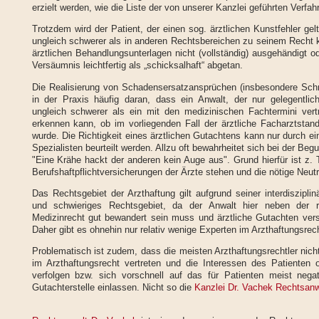
erzielt werden, wie die Liste der von unserer Kanzlei geführten Verfahr
Trotzdem wird der Patient, der einen sog. ärztlichen Kunstfehler gel
ungleich schwerer als in anderen Rechtsbereichen zu seinem Recht 
ärztlichen Behandlungsunterlagen nicht (vollständig) ausgehändigt ode
Versäumnis leichtfertig als „schicksalhaft“ abgetan.
Die Realisierung von Schadensersatzansprüchen (insbesondere Schm
in der Praxis häufig daran, dass ein Anwalt, der nur gelegentlich 
ungleich schwerer als ein mit den medizinischen Fachtermini vert
erkennen kann, ob im vorliegenden Fall der ärztliche Facharztstand
wurde. Die Richtigkeit eines ärztlichen Gutachtens kann nur durch ei
Spezialisten beurteilt werden. Allzu oft bewahrheitet sich bei der Beg
"Eine Krähe hackt der anderen kein Auge aus". Grund hierfür ist z. 
Berufshaftpflichtversicherungen der Ärzte stehen und die nötige Neutr
Das Rechtsgebiet der Arzthaftung gilt aufgrund seiner interdiszipl
und schwieriges Rechtsgebiet, da der Anwalt hier neben der r
Medizinrecht gut bewandert sein muss und ärztliche Gutachten ve
Daher gibt es ohnehin nur relativ wenige Experten im Arzthaftungsrech
Problematisch ist zudem, dass die meisten Arzthaftungsrechtler nich
im Arzthaftungsrecht vertreten und die Interessen des Patienten 
verfolgen bzw. sich vorschnell auf das für Patienten meist negat
Gutachterstelle einlassen. Nicht so die
Kanzlei Dr. Vachek Rechtsanw